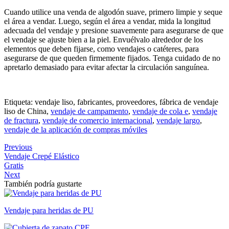
Cuando utilice una venda de algodón suave, primero limpie y seque
el área a vendar. Luego, según el área a vendar, mida la longitud
adecuada del vendaje y presione suavemente para asegurarse de que
el vendaje se ajuste bien a la piel. Envuélvalo alrededor de los
elementos que deben fijarse, como vendajes o catéteres, para
asegurarse de que queden firmemente fijados. Tenga cuidado de no
apretarlo demasiado para evitar afectar la circulación sanguínea.
Etiqueta: vendaje liso, fabricantes, proveedores, fábrica de vendaje
liso de China,
vendaje de campamento
,
vendaje de cola e
,
vendaje
de fractura
,
vendaje de comercio internacional
,
vendaje largo
,
vendaje de la aplicación de compras móviles
Previous
Vendaje Crepé Elástico
Gratis
Next
También podría gustarte
Vendaje para heridas de PU