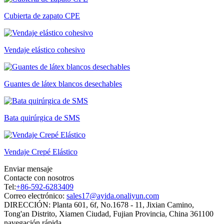
Cubierta de zapato CPE
Vendaje elástico cohesivo
Guantes de látex blancos desechables
Bata quirúrgica de SMS
Vendaje Crepé Elástico
Enviar mensaje
Contacte con nosotros
Tel:
+86-592-6283409
Correo electrónico:
sales17@ayida.onaliyun.com
DIRECCIÓN:
Planta 601, 6f, No.1678 - 11, Jixian Camino,
Tong'an Distrito, Xiamen Ciudad, Fujian Provincia, China 361100
navegación rápida