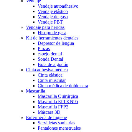
Vendaje
Vendaje autoadhesivo
Vendaje elástico
Vendaje de gasa
Vendaje PBT
Vendaje para heridas
Hisopo de gasa
Kit de herramientas dentales
Depresor de lengua
Pinzas
espejo dental
Sonda Dental
Bola de algodón
Cinta adhesiva médica
Cinta elástica
Cinta muscular
Cinta médica de doble cara
Mascarilla
Mascarilla Quirúrgica
Mascarilla EPI KN95
Mascarilla FFP2
Máscara 3D
Enfermería de higiene
Servilletas sanitarias
Pantalones menstruales