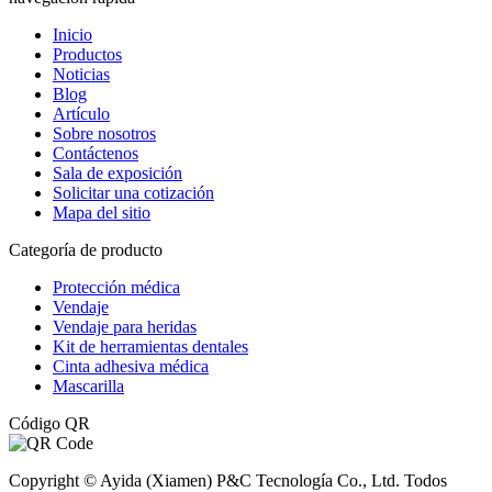
Inicio
Productos
Noticias
Blog
Artículo
Sobre nosotros
Contáctenos
Sala de exposición
Solicitar una cotización
Mapa del sitio
Categoría de producto
Protección médica
Vendaje
Vendaje para heridas
Kit de herramientas dentales
Cinta adhesiva médica
Mascarilla
Código QR
Copyright © Ayida (Xiamen) P&C Tecnología Co., Ltd. Todos