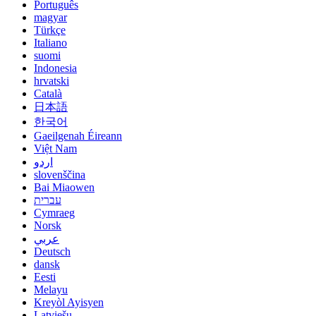
Português
magyar
Türkçe
Italiano
suomi
Indonesia
hrvatski
Català
日本語
한국어
Gaeilgenah Éireann
Việt Nam
اردو
slovenščina
Bai Miaowen
עברית
Cymraeg
Norsk
عربي
Deutsch
dansk
Eesti
Melayu
Kreyòl Ayisyen
Latviešu