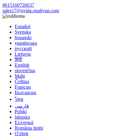
8615160726637
sales17@ayida.onaliyun.com
Idioma
Español
Svenska
bosanski
українська
русский
Lietuvių
हिंदी
English
slovenčina
Malti
Čeština
Français
Български
ไทย
فارسی
Polski
íslenska
Ελληνικά
România limbi
O'zbek