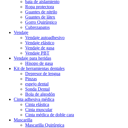
bata de aislamiento
Ropa protectora
Guantes de nitrilo
Guantes de látex
Gorro Quirúrgico
Cubrezapatos
Vendaje
Vendaje autoadhesivo
Vendaje elástico
Vendaje de gasa
Vendaje PBT
Vendaje para heridas
Hisopo de gasa
Kit de herramientas dentales
Depresor de lengua
Pinzas
espejo dental
Sonda Dental
Bola de algodón
Cinta adhesiva médica
Cinta elástica
Cinta muscular
Cinta médica de doble cara
Mascarilla
Mascarilla Quirúrgica